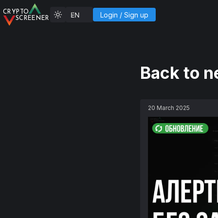
C
R
YP
T
O
Login
/
Sign up
SCREENER
Back to 
20 March 2025