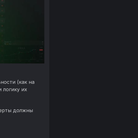
ности (как на
 логику их
лерты должны