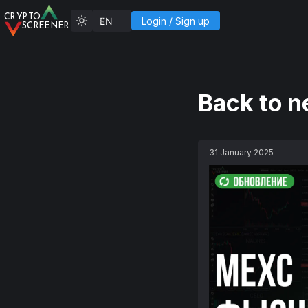
C
R
YP
T
O
Login
/
Sign up
SCREENER
Back to 
31 January 2025