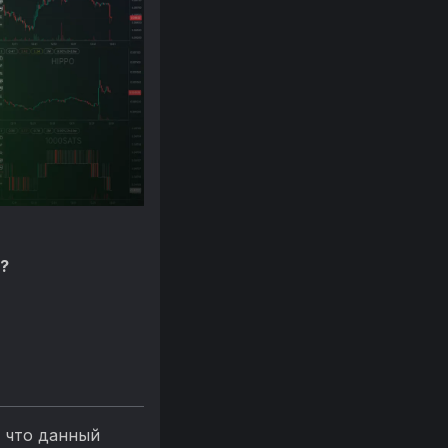
?
, что данный