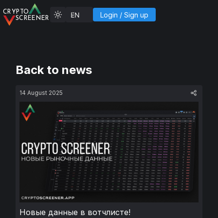
C
R
YP
T
O
Login
/
Sign up
SCREENER
Back to news
14 August 2025
Новые данные в вотчлисте!