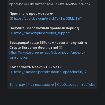
просьбе мы не оставляем на них никаких ссылок.
Приятного просмотра ❤️
👉🏻
https://
youtube.com/watch?v=1nvGSMzITBY
Получить бесплатный пробный период:
👉🏻
https://t.me/cryptoscreener_support
Возвращайте до 55% комиссии и получайте
Crypto Screener бесплатно!
👉🏻
https://cryptoscreener.app/subscription/get-pro-
subscription
Как попасть в закрытый чат?
👉🏻
https://t.me/scalpersalmshouse_openchat/16/17
Телеграм
|
Чат поддержки
|
Сообщество
|
YouTube